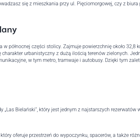
owadzasz się z mieszkania przy ul. Pięciomorgowej, czy z biura 
elany
a w północnej części stolicy. Zajmuje powierzchnię około 32,8 
ię charakter urbanistyczny z dużą ilością terenów zielonych. Jed
unikacyjne, w tym metro, tramwaje i autobusy. Dzięki tym zalet
y „Las Bielański”, który jest jednym z najstarszych rezerwatów
który oferuje przestrzeń do wypoczynku, spacerów, a także róż