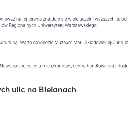
ieważ na jej terenie znajduje się wiele uczelni wyższych, taki
udiów Regionalnych Uniwersytetu Warszawskiego.
kulturalną. Warto odwiedzić Muzeum Marii Skłodowskiej-Curie, kt
ja. Nowoczesne osiedla mieszkaniowe, centra handlowe oraz dosko
ch ulic na Bielanach