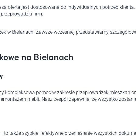
sza oferta jest dostosowana do indywidualnych potrzeb klienta
przeprowadzki firm.
ek w Bielanach. Zawsze wcześniej przedstawiamy szczegółową
kowe na Bielanach
w
emy kompleksową pomoc w zakresie przeprowadzek mieszkań o
demontażem mebli. Nasz zespół zapewnia, że wszystko zostanie 
i – to także szybkie i efektywne przeniesienie wszystkich doku